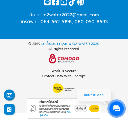
อีเมล :
o2water2022@gmail.com
โทรศัพท์ :
064-662-5198
,
080-050-8693
© 2569
รถน้ำประปา กรุงเทพ O2 WATER 2020
All rights reserved.
Work is Secure
Protect Data With Encrypt
สอบถาม คลิก
Powered By
เว็บไซต์นี้ใช้คุกกี้
Thailand YellowPages
เราใช้คุกกี้เพื่อเพิ่มประสิทธิภาพและ
ตั้งค่าคุกกี้
ยอมรับ
มอบประสบการณ์ความพึงพอใจ
ของท่านในการใช้งานเว็บไซต์
เรียน
รู้เพิ่มเติม