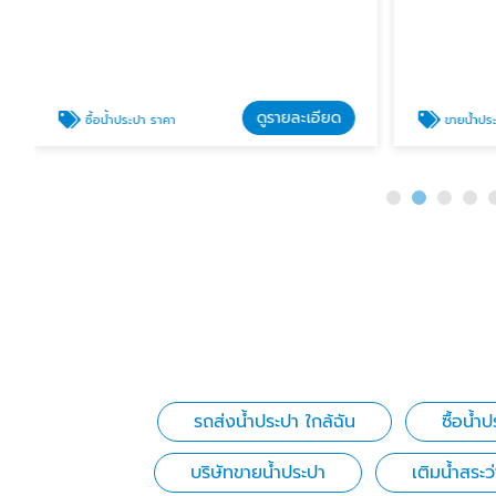
ดูรายละเอียด
ซื้อน้ำประปา ราคา
ขายน้ําปร
รถส่งน้ำประปา ใกล้ฉัน
ซื้อน้ำ
บริษัทขายน้ำประปา
เติมน้ำสระว