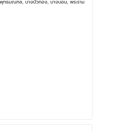
ม, พุทธมณฑล, บางบัวทอง, บางบอน, พระราม