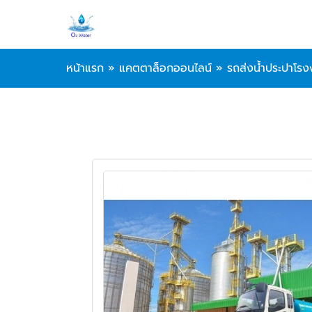
หน้าแรก
»
แคตตาล็อกออนไลน์
»
รถส่งน้ำประปาโร