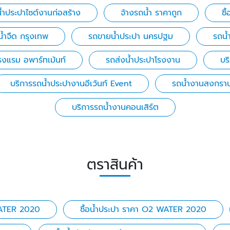
้ำประปาไซต์งานก่อสร้าง
จ้างรถน้ำ ราคาถูก
ซื
้ำจืด กรุงเทพ
รถขายน้ำประปา นครปฐม
รถน
รงแรม อพาร์ทเม้นท์
รถส่งน้ำประปาโรงงาน
บร
บริการรถน้ำประปางานอีเว้นท์ Event
รถน้ำงานสงกราน
บริการรถน้ำงานคอนเสิร์ต
ตราสินค้า
WATER 2020
ซื้อน้ำประปา ราคา O2 WATER 2020